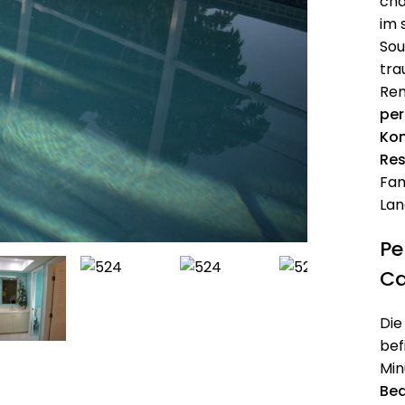
cha
im 
Sou
tra
Ren
per
Ko
Res
Fam
Lan
Pe
Ca
Die
bef
Mi
Be