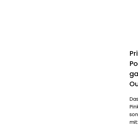
Pr
Po
ga
Ou
Das
Pin
son
mit