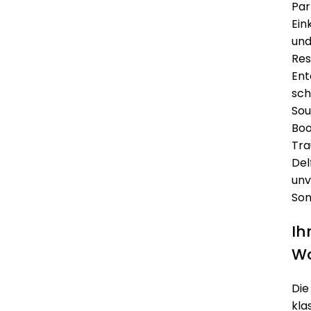
Par
Ein
und
Res
Ent
sch
Sou
Boo
Tra
Del
unv
Son
Ih
Wo
Die
kla