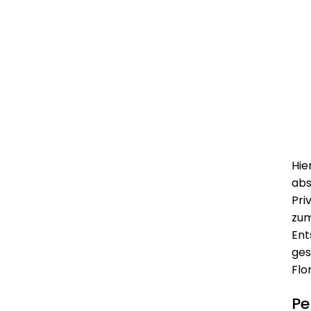
Hie
abs
Pri
zu
Ent
ges
Flo
Pe