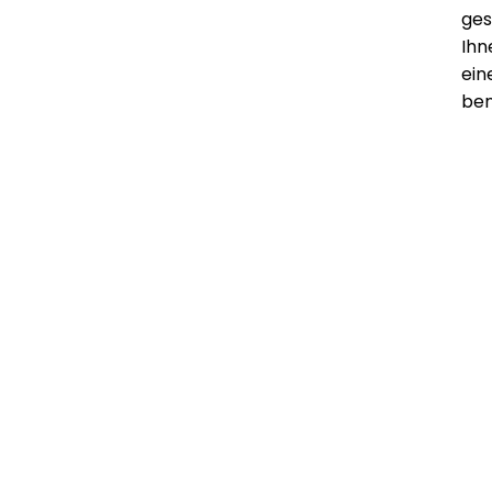
ges
Ihn
ein
ben